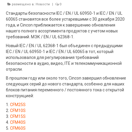
размещено в:
Новости
|
0
Стандарты безопасности IEC / EN / UL 60950-1 и IEC / EN / UL
60065 становятся все более устаревшими с 30 декабря 2020
года, и Cincon приближается к завершению обновления
нашего полного ассортимента продуктов с учетом новых
требований. МЭК / EN / UL 62368-1.
Новый IEC / EN / UL 62368-1 был объединен с предыдущими
IEC / EN / UL 60950-1 и IEC / EN / UL 60065 в тот, который
использовался для регулирования требований
безопасности в аудио, видео, ITE и телекоммуникационной
отрасли.
В прошлом году или около того, Cincon завершил обновление
следующих серий до нового стандарта, особенно для наших
блоков питания переменного / постоянного тока с открытой
конструкцией:
1.
CFM25S
2.
CFM10S
3.
CFM15S
4.
CFM40S
5.
CFM60S