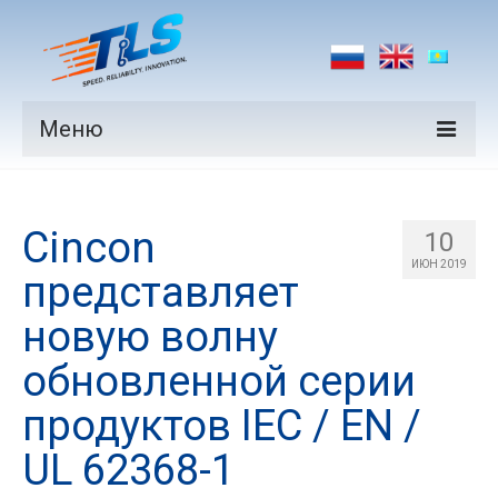
Меню
Продукция
Cincon
Производители
10
ИЮН 2019
представляет
Рынки
новую волну
Новости
обновленной серии
Контакты
продуктов IEC / EN /
UL 62368-1