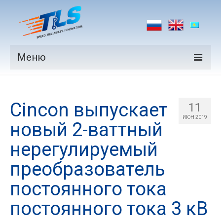
Меню
Продукция
Cincon выпускает
Производители
11
ИЮН 2019
новый 2-ваттный
Рынки
нерегулируемый
Новости
преобразователь
Контакты
постоянного тока
постоянного тока 3 кВ