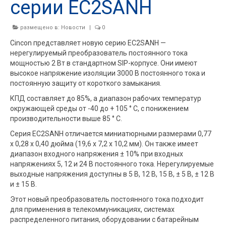
серии EC2SANH
размещено в:
Новости
|
0
Cincon представляет новую серию EC2SANH —
нерегулируемый преобразователь постоянного тока
мощностью 2 Вт в стандартном SIP-корпусе. Они имеют
высокое напряжение изоляции 3000 В постоянного тока и
постоянную защиту от короткого замыкания.
КПД составляет до 85%, а диапазон рабочих температур
окружающей среды от -40 до + 105 ° C, с понижением
производительности выше 85 ° C.
Серия EC2SANH отличается миниатюрными размерами 0,77
x 0,28 x 0,40 дюйма (19,6 x 7,2 x 10,2 мм). Он также имеет
диапазон входного напряжения ± 10% при входных
напряжениях 5, 12 и 24 В постоянного тока. Нерегулируемые
выходные напряжения доступны в 5 В, 12 В, 15 В, ± 5 В, ± 12 В
и ± 15 В.
Этот новый преобразователь постоянного тока подходит
для применения в телекоммуникациях, системах
распределенного питания, оборудовании с батарейным