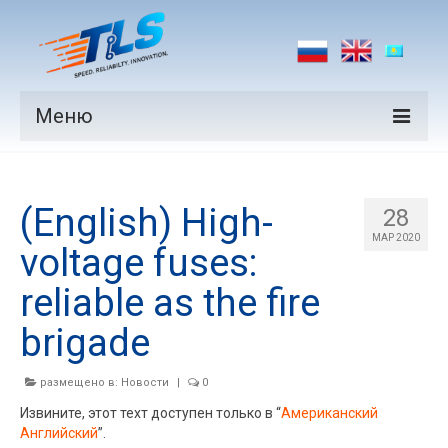
Меню
Продукция
(English) High-
Производители
28
МАР 2020
voltage fuses:
Рынки
reliable as the fire
Новости
brigade
Контакты
размещено в:
Новости
|
0
Извините, этот техт доступен только в “
Американский
Английский
”.