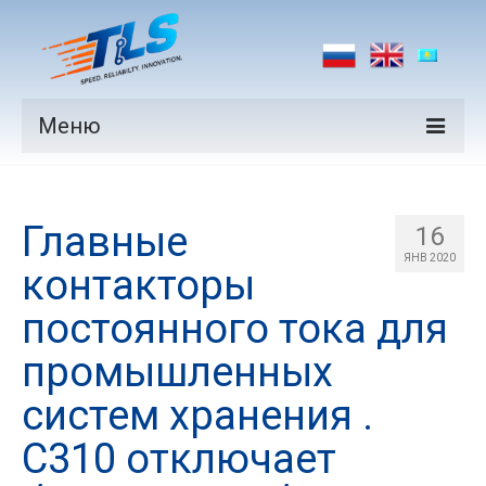
Меню
Продукция
Главные
Производители
16
ЯНВ 2020
контакторы
Рынки
постоянного тока для
Новости
промышленных
Контакты
систем хранения .
C310 отключает