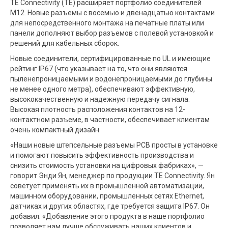
TE Connectivity (TE) расширяет портфолио соединителей
M12. Новые разъемы с восемью и двенадцатью контактами
для непосредственного монтажа на печатные платы или
панели дополняют выбор разъемов с полевой установкой и
решений для кабельных сборок.
Новые соединители, сертифицированные по UL и имеющие
рейтинг IP67 (что указывает на то, что они являются
пыленепроницаемыми и водонепроницаемыми до глубины
не менее одного метра), обеспечивают эффективную,
высококачественную и надежную передачу сигнала.
Высокая плотность расположения контактов на 12-
контактном разъеме, в частности, обеспечивает клиентам
очень компактный дизайн.
«Наши новые штепсельные разъемы PCB просты в установке
и помогают повысить эффективность производства и
снизить стоимость установки на цифровых фабриках», —
говорит Энди Ян, менеджер по продукции TE Connectivity. Ян
советует применять их в промышленной автоматизации,
машинном оборудовании, промышленных сетях Ethernet,
датчиках и других областях, где требуется защита IP67. Он
добавил: «Добавление этого продукта в наше портфолио
позволяет нам лучше обслуживать наших клиентов и