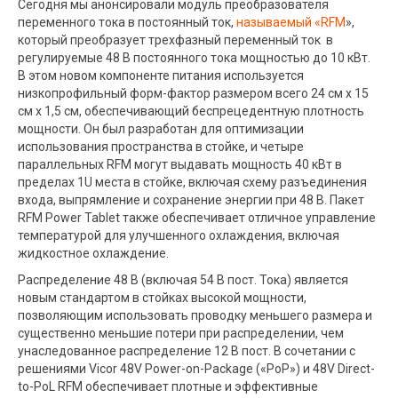
Сегодня мы анонсировали модуль преобразователя
переменного тока в постоянный ток,
называемый «RFM
»,
который преобразует трехфазный переменный ток в
регулируемые 48 В постоянного тока мощностью до 10 кВт.
В этом новом компоненте питания используется
низкопрофильный форм-фактор размером всего 24 см х 15
см х 1,5 см, обеспечивающий беспрецедентную плотность
мощности. Он был разработан для оптимизации
использования пространства в стойке, и четыре
параллельных RFM могут выдавать мощность 40 кВт в
пределах 1U места в стойке, включая схему разъединения
входа, выпрямление и сохранение энергии при 48 В. Пакет
RFM Power Tablet также обеспечивает отличное управление
температурой для улучшенного охлаждения, включая
жидкостное охлаждение.
Распределение 48 В (включая 54 В пост. Тока) является
новым стандартом в стойках высокой мощности,
позволяющим использовать проводку меньшего размера и
существенно меньшие потери при распределении, чем
унаследованное распределение 12 В пост. В сочетании с
решениями Vicor 48V Power-on-Package («PoP») и 48V Direct-
to-PoL RFM обеспечивает плотные и эффективные