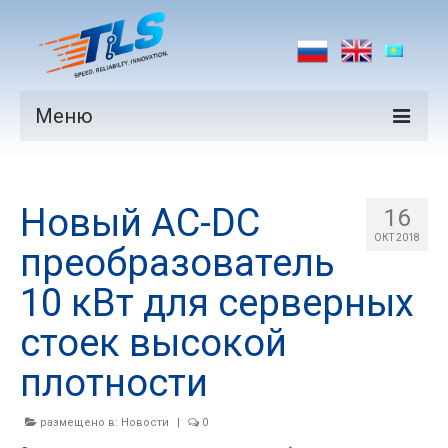
Меню
Продукция
Новый AC-DC
Производители
16
ОКТ 2018
преобразователь
Рынки
10 кВт для серверных
Новости
стоек высокой
Контакты
плотности
размещено в:
Новости
|
0