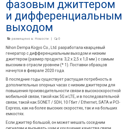
фазовым джиттером
и дифференциальным
выходом
размещено в:
Новости
|
0
Nihon Dempa Kogyo Co., Ltd. разработала кварцевый
генератор с дифференциальным выходом и низким
джиттером (размер продукта: 3,2 x 2,5 x 1,0 мм ) с самым
высоким в отрасли уровнем (* 1). Поставки образцов
начнутся в феврале 2020 года.
В последние годы существует растущая потребность в
дополнительных опорных часах с низким джиттером для
повышения производительности связи в высокоскоростной
мобильной связи, такой как 5G и LTE, и в последовательной
связи, такой как SONET / SDH, 10 Гбит / Ethernet, SATA и PCI-
Express, как на более высоких скоростях, так и на больших
емкостях.
Если джиттер большой, он может мешать соседним
сигналам и вызывать шум и ухудшение качества связи.