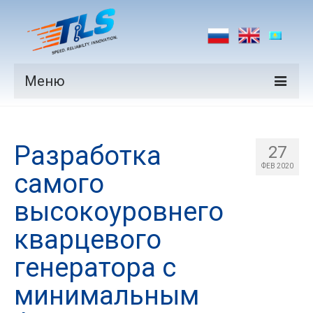
Меню
Продукция
Разработка
Производители
27
ФЕВ 2020
самого
Рынки
высокоуровнего
Новости
кварцевого
Контакты
генератора с
минимальным