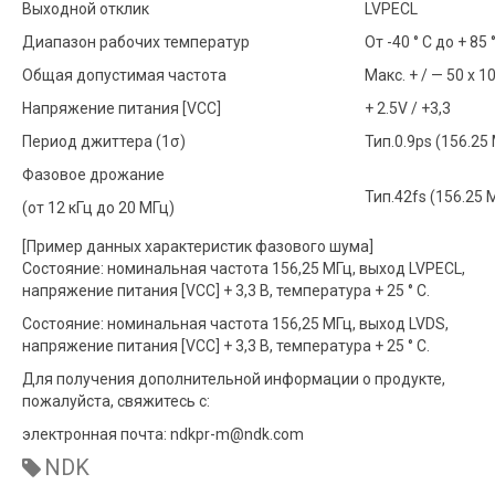
Выходной отклик
LVPECL
Диапазон рабочих температур
От -40 ° С до + 85 
Общая допустимая частота
Макс. + / — 50 х 1
Напряжение питания [VCC]
+ 2.5V / +3,3
Период джиттера (1σ)
Тип.0.9ps (156.25
Фазовое дрожание
Тип.42fs (156.25 
(от 12 кГц до 20 МГц)
[Пример данных характеристик фазового шума]
Состояние: номинальная частота 156,25 МГц, выход LVPECL,
напряжение питания [VCC] + 3,3 В, температура + 25 ° C.
Состояние: номинальная частота 156,25 МГц, выход LVDS,
напряжение питания [VCC] + 3,3 В, температура + 25 ° С.
Для получения дополнительной информации о продукте,
пожалуйста, свяжитесь с:
электронная почта:
ndkpr-m@ndk.com
NDK