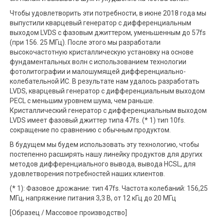
Чтобы удовлетворить эти потребности, в июне 2018 года мы
выпустили кварцевый генератор с дифференциальным
выходом LVDS с фазовым джиттером, уменьшенным до 57fs
(при 156. 25 МГц). После этого мы разработали
высокочастотную кристаллическую установку на основе
фундаментальных волн с использованием технологии
фотолитографии и малошумящей дифференциально-
колебательной ИС. В результате нам удалось разработать
LVDS, кварцевый генератор с дифференциальным выходом
PECL с меньшим уровнем шума, чем раньше.
Кристаллический генератор с дифференциальным выходом
LVDS имеет фазовый джиттер типа 47fs. (* 1) тип 10fs.
сокращение по сравнению с обычным продуктом.
В будущем мы будем использовать эту технологию, чтобы
постепенно расширять нашу линейку продуктов для других
методов дифференциального вывода, вывода HCSL, для
удовлетворения потребностей наших клиентов.
(* 1): Фазовое дрожание: тип 47fs. Частота колебаний: 156,25
МГц, напряжение питания 3,3 В, от 12 кГц до 20 МГц
[Образец / Массовое производство]