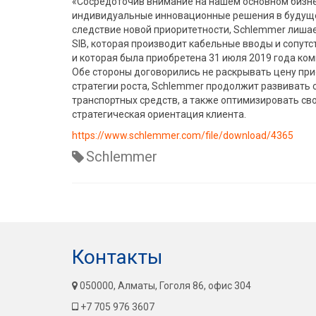
«Сосредоточив внимание на нашем основном бизн
индивидуальные инновационные решения в будущем
следствие новой приоритетности, Schlemmer лишаетс
SIB, которая производит кабельные вводы и сопу
и которая была приобретена 31 июля 2019 года ком
Обе стороны договорились не раскрывать цену при
стратегии роста, Schlemmer продолжит развивать 
транспортных средств, а также оптимизировать сво
стратегическая ориентация клиента.
https://www.schlemmer.com/file/download/4365
Schlemmer
Контакты
050000, Алматы, Гоголя 86, офис 304
+7 705 976 3607