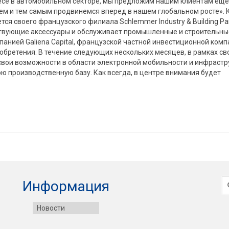
есе в автомобильном секторе, мы предложим нашим клиентам еще
 и тем самым продвинемся вперед в нашем глобальном росте». 
я своего французского филиала Schlemmer Industry & Building Part
тствующие аксессуары и обслуживает промышленные и строительны
панией Galiena Capital, французской частной инвестиционной комп
обретения. В течение следующих нескольких месяцев, в рамках св
свои возможности в области электронной мобильности и инфрастр
ю производственную базу. Как всегда, в центре внимания будет
И
Информация
Новости