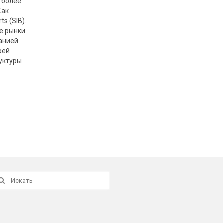
 более
Как
s (SIB).
е рынки
анией.
оей
уктуры
скать: