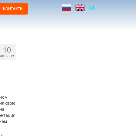
КОНТАКТЫ
10
АВГ 2019
ьном
чил свою
на
ентация
мнем