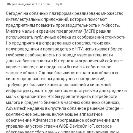
размещено в:
Новости
|
0
Сегодня на облачных платформах реализовано множество
интеллектуальных приложений, которые помогают
предприятиям повысить производительность и гибкость.
Многие малые и средние предприятия (МСП) решили
использовать публичные облака из соображений стоимости.
Но предприятия в определенных отраслях, таких как
полупроводники и производство с ЧПУ, испытывают более
глубокую озабоченность по поводу чувствительности
данных, безопасности в Интернете и ограничений сайтов —
короче говоря, они предпочли бы иметь собственное
частное облако. Однако большинство частных облачных
систем предназначены для крупных предприятий,
требующих больших капиталовложений и системной
инфраструктуры, что делает их недоступными для средних и
малых предприятий. Чтобы удовлетворить потребности
малого и среднего бизнеса в частных облачных сервисах,
Advantech недавно выпустила облачное решение Otedge —
комплексное решение, включающее аппаратное
обеспечение Advantech и программное обеспечение для
управления устройствами WISE-DeviceOn IoT, которое
обеспечивает сбор данных, управление, визуализацию и