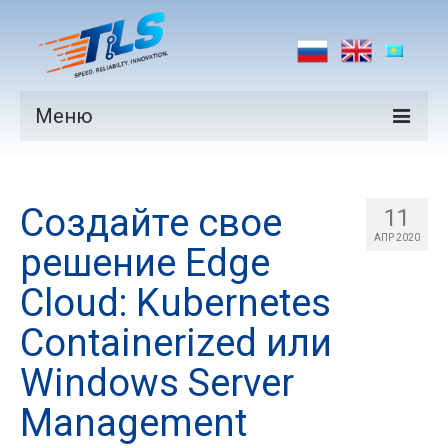
Меню
Продукция
Создайте свое
Производители
11
АПР 2020
решение Edge
Рынки
Cloud: Kubernetes
Новости
Containerized или
Контакты
Windows Server
Management