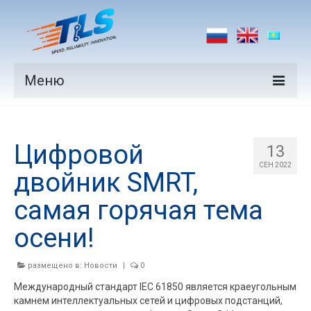
Меню
Продукция
Цифровой
Производители
13
СЕН 2022
двойник SMRT,
Рынки
самая горячая тема
Новости
осени!
Контакты
размещено в:
Новости
|
0
Международный стандарт IEC 61850 является краеугольным
камнем интеллектуальных сетей и цифровых подстанций,