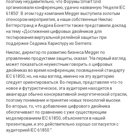
поэтому неудивительно, что Форумы Smart Grid
организовали конференцию, удачно названную ‘Неделя IEC
61850’. В этом году компания Megger выступила золотым
спонсором мероприятия, а наши собственные Никлас
Веттерстранд и Андреа Бонетти также представили доклад
на тему «Достижения цифровых двойников для
тестирования виртуальной релейной защиты» при
поддержке Седрика Хариспуру из Siemens.
Никлас, директор по развитию бизнеса Megger по
управлению продуктами защиты, сказал: “На первый взгляд
может показаться неуместным говорить о цифровых
двойниках во время конференции, посвященной стандарту
IEC 61850, но, на наш взгляд, именно на эту аудиторию
следует ориентироваться. Во-первых, представляя что-то
новое и футуристическое, эта аудитория находится в
авангарде обычно консервативной энергетической отрасли,
поэтому понимание и принятие новых технологий высоки.
Во-вторых, то, что добавление цифрового двойника
обеспечивает по сравнению с уже существующим
моделированием IEC 61850, объясняется в нашей
презентации, и это действительно хорошо согласуется с
аудиторией IEC 61850 ”.