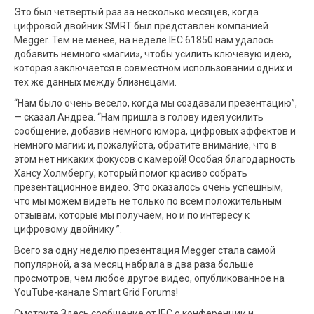
Это был четвертый раз за несколько месяцев, когда
цифровой двойник SMRT был представлен компанией
Megger. Тем не менее, на неделе IEC 61850 нам удалось
добавить немного «магии», чтобы усилить ключевую идею,
которая заключается в совместном использовании одних и
тех же данных между близнецами.
“Нам было очень весело, когда мы создавали презентацию”,
— сказал Андреа. “Нам пришла в голову идея усилить
сообщение, добавив немного юмора, цифровых эффектов и
немного магии; и, пожалуйста, обратите внимание, что в
этом нет никаких фокусов с камерой! Особая благодарность
Хансу Холмбергу, который помог красиво собрать
презентационное видео. Это оказалось очень успешным,
что мы можем видеть не только по всем положительным
отзывам, которые мы получаем, но и по интересу к
цифровому двойнику ”.
Всего за одну неделю презентация Megger стала самой
популярной, а за месяц набрала в два раза больше
просмотров, чем любое другое видео, опубликованное на
YouTube-канале Smart Grid Forums!
Смотрите Здесь сообщение от IEC о конференции и