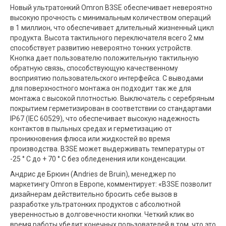
Новый ультратонкий Omron B3SE обеспечивает невероятно
высокую прочность с минимальным количеством операций
в 1 миллион, что обеспечивает длительный жизненный цикл
продукта. Высота тактильного переключателя всего 2 мм
способствует развитию невероятно тонких устройств.
Кнопка дает пользователю положительную тактильную
обратную связь, способствующую качественному
восприятию пользовательского интерфейса. С выводами
для поверхностного монтажа он подходит так же для
монтажа с высокой плотностью. Выключатель с серебряным
покрытием герметизирован в соответствии со стандартами
IP67 (IEC 60529), что обеспечивает высокую надежность
контактов в пыльных средах и герметизацию от
проникновения флюса или жидкостей во время
производства. B3SE может выдерживать температуры от
-25 ° C до + 70 ° C без обледенения или конденсации.
Андрис де Брюин (Andries de Bruin), менеджер по
маркетингу Omron в Европе, комментирует: «B3SE позволит
дизайнерам действительно бросить себе вызов в
разработке ультратонких продуктов с абсолютной
уверенностью в долговечности кнопки. Четкий клик во
время работы убедит конечных пользователей в том, что это