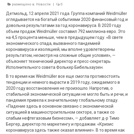
размещено в:
Новости
|
0
Детмольд, 12 апреля 2021 года. Группа компаний Weidmüller
оглядывается на богатый событиями 2020 финансовый год и
довольна результатами за год коронавируса. В 2020 году
объем продаж Weidmüller составил 792 миллиона евро. Это
на 4,5 процента меньше, чем в предыдущем году. «В свете
экономического спада, вызванного пандемией
коронавируса и изоляцией, мы вполне удовлетворены
результатом, несмотря на сложные общие условия», —
объясняет технический директор и пресс-секретарь
Исполнительного совета Фолькер Бибельхаузен.
В то время как Weidmüller все еще смогла противостоять
тенденции и немного вырасти в 2019 году, ожидаемого в
2020 году восстановления не произошло. Напротив, о
стабильной экономической ситуации не могло быть и речи, и
пандемия привела к значительному глобальному спаду.
«Падение здесь в основном связано с экономической
ситуацией в машиностроительном секторе, а также со
слабым нефтегазовым бизнесом», — добавляет д-р Тимо
Бергер, директор по маркетингу и продажам. «Кризис
коронавируса здесь также оказал влияние». В то время как