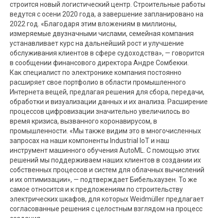
строится новый логистический центр. Строительные работы
ведутся с осени 2020 года, а завершение запланировано на
2022 год. «Благодаря этим вложениям в миллионы,
измеряемые двузначными числами, семейная компания
устанавливает курс на дальнейший рост и улучшение
обслуживания клиентов в сфере судоходства», — говорится
в сообщении финансового директора Андре Сомбекки.
Как специалист по электронике компания постоянно
расширяет свое портфолио в области промышленного
Интернета вещей, предлагая решения для сбора, передачи,
обработки и визуализации данных и их анализа. Расширение
процессов цифровизации значительно увеличилось во
время кризиса, вызванного коронавирусом, в
промышленности. «Мы также видим это в многочисленных
запросах на наши компоненты Industrial IoT и наш
инструмент машинного обучения AutoML. С помощью этих
решений мы поддерживаем наших клиентов в создании их
собственных процессов и систем для облачных вычислений
и их оптимизации», — подтверждает Бибельхаузен. То же
самое относится и к предложениям по строительству
электрических шкафов, для которых Weidmüller предлагает
согласованные решения с целостным взглядом на процесс