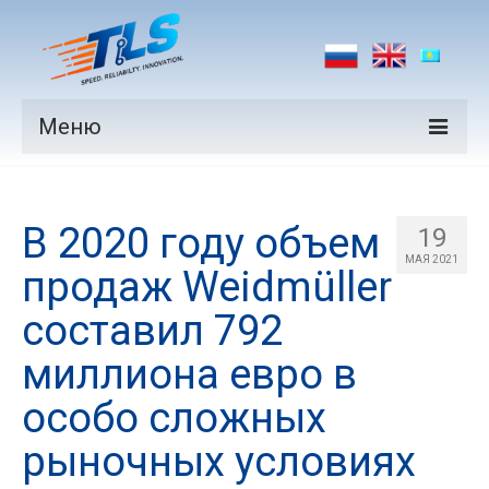
Меню
Продукция
В 2020 году объем
Производители
19
МАЯ 2021
продаж Weidmüller
Рынки
составил 792
Новости
миллиона евро в
Контакты
особо сложных
рыночных условиях