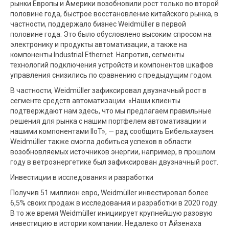
рынки Европы и Америки возобновили рост только во второй
половине года, быстрое восстановление китайского рынка, в
частности, поддержало бизнес Weidmüller в первой
половине года. Это было обусловлено высоким спросом на
электронику и продукты автоматизации, а также на
компоненты Industrial Ethernet. Напротив, сегменты
технологий подключения устройств и компонентов шкафов
управления снизились по сравнению с предыдущим годом.
В частности, Weidmüller зафиксировал двузначный рост в
сегменте средств автоматизации. «Наши клиенты
подтверждают нам здесь, что мы предлагаем правильные
решения для рынка с нашим портфелем автоматизации и
нашими компонентами IIoT», — рад сообщить Бибельхаузен.
Weidmüller также смогла добиться успехов в области
возобновляемых источников энергии, например, в прошлом
году в ветроэнергетике был зафиксирован двузначный рост.
Инвестиции в исследования и разработки
Получив 51 миллион евро, Weidmüller инвестировал более
6,5% своих продаж в исследования и разработки в 2020 году.
В то же время Weidmüller инициирует крупнейшую разовую
инвестицию в истории компании. Недалеко от Айзенаха