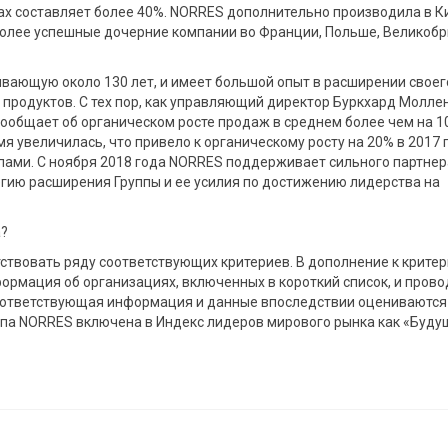
х составляет более 40%. NORRES дополнительно производила в К
более успешные дочерние компании во Франции, Польше, Великобр
ающую около 130 лет, и имеет большой опыт в расширении своег
 продуктов. С тех пор, как управляющий директор Буркхард Молле
сообщает об органическом росте продаж в среднем более чем на 1
я увеличилась, что привело к органическому росту на 20% в 2017 
пами. С ноября 2018 года NORRES поддерживает сильного партнер
тегию расширения Группы и ее усилия по достижению лидерства на
а?
ствовать ряду соответствующих критериев. В дополнение к крите
формация об организациях, включенных в короткий список, и прово
соответствующая информация и данные впоследствии оцениваются
ппа NORRES включена в Индекс лидеров мирового рынка как «Буду