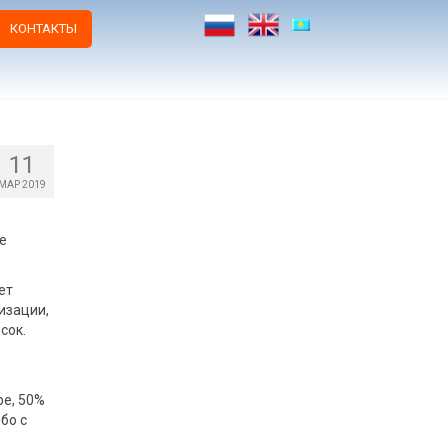
КОНТАКТЫ
11
МАР 2019
e
ет
изации,
сок.
ре, 50%
бо с