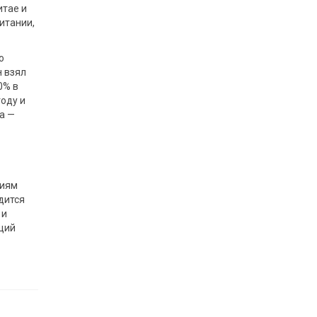
итае и
итании,
о
н взял
0% в
году и
а —
риям
дится
 и
щий