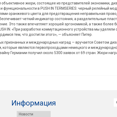
 и объективное жюри, состоящее из представителей экономики, ди
 и функциональности в PUSH IN TERMSERIES: черный релейный мо
лями оранжевого цвета для предотвращения неправильная прово
обеспечивает четкий индикатор состояния, а разделительные плас
ние. Это также впечатляет хорошей эргономикой, а также более 
SH IN. «При разработке коммутационного устройства мы уделяли 
димся тем, что достигли этого», — объясняет Питер.
мых признанных и международных наград — вручается Советом ди
ам, которые являются первопроходцами немецкого и международн
зайну Германии получил около 5300 заявок от 69 стран. Жюри наг
И
Информация
Новости