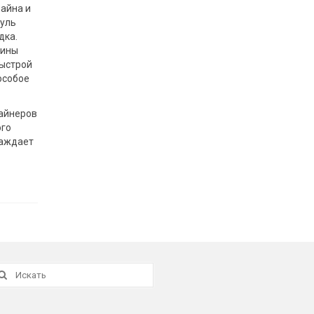
зайна и
дуль
дка.
тины
быстрой
особое
зайнеров
ого
раждает
скать: