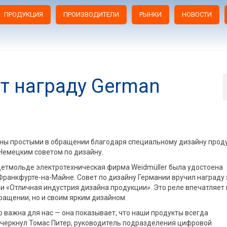
ПРОДУКЦИЯ
ПРОИЗВОДИТЕЛИ
РЫНКИ
НОВОСТИ
ет награду German
ны простыми в обращении благодаря специальному дизайну прод
Немецким советом по дизайну.
Детмольде электротехническая фирма Weidmüller была удостоена
Франкфурте-на-Майне. Совет по дизайну Германии вручил награду 
и «Отличная индустрия дизайна продукции». Это реле впечатляет 
ращении, но и своим ярким дизайном.
 важна для нас — она показывает, что наши продукты всегда
дчеркнул Томас Питер, руководитель подразделения цифровой