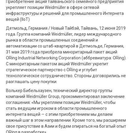
Приобретение акций тайваньского семейного предприятия
укрепляет позиции Weidmüller в сфере сетевой
инфраструктуры и решений для промышленного Интернета
вещей (IIoT)
Детмольд, Германия / Новый Тайбэй, Тайвань, 12 июня 2019
года. Группа компаний Weidmüller, лидер международного
рынка в области промышленных соединений и
автоматизации со штаб-квартирой в Детмольде, Германия,
31 мая 2019 года приобрела миноритарный пакет акций
ORing Industrial Networking Corporation (аббревиатура: ORing).
С миноритарным пакетом акций Weidmüller укрепит
стратегическое партнерство с ORing и углубит
технологическое сотрудничество. Стороны договорились не
разглашать цену покупки.
Волькер Бибельхаузен, технический директор группы
компаний Weidmüller Group, прокомментировал заключение
соглашения: «Мы укрепляем позиции Weidmüller, чтобы
стать ведущим игроком в области промышленного
интернета вещей — с этим приобретением мы делаем
важный шаг в этом направлении. Кроме того, мы расширяем
свое присутствие в Азии и будем опираться на богатый опыт
ORing в разработке».