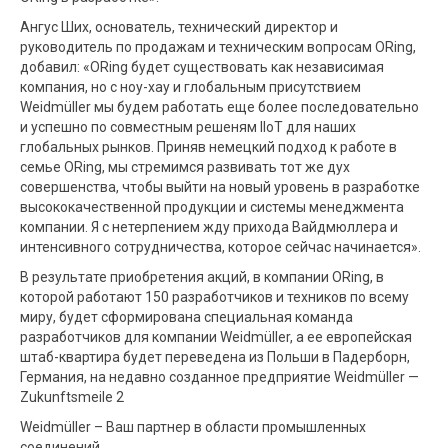
Ангус Ших, основатель, технический директор и
руководитель по продажам и техническим вопросам ORing,
добавил: «ORing будет существовать как независимая
компания, но с ноу-хау и глобальным присутствием
Weidmüller мы будем работать еще более последовательно
и успешно по совместным решеням IIoT для наших
глобальных рынков. Приняв немецкий подход к работе в
семье ORing, мы стремимся развивать тот же дух
совершенства, чтобы выйти на новый уровень в разработке
высококачественной продукции и системы менеджмента
компании. Я с нетерпением жду прихода Вайдмюллера и
интенсивного сотрудничества, которое сейчас начинается».
В результате приобретения акций, в компании ORing, в
которой работают 150 разработчиков и техников по всему
миру, будет сформирована специальная команда
разработчиков для компании Weidmüller, а ее европейская
штаб-квартира будет переведена из Польши в Падерборн,
Германия, на недавно созданное предприятие Weidmüller —
Zukunftsmeile 2
Weidmüller – Ваш партнер в области промышленных
соединений.