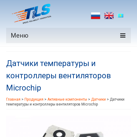
Меню
Продукция
Датчики температуры и
Производители
контроллеры вентиляторов
Рынки
Microchip
Новости
Главная
>
Продукция
>
Активные компоненты
>
Датчики
>
Датчики
Контакты
температуры и контроллеры вентиляторов Microchip