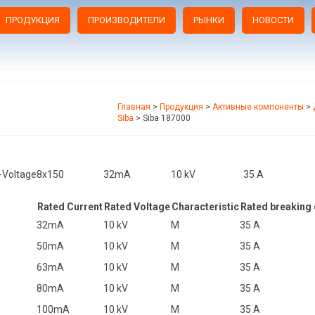
ПРОДУКЦИЯ
ПРОИЗВОДИТЕЛИ
РЫНКИ
НОВОСТИ
Главная
>
Продукция
>
Активные компоненты
>
Siba
>
Siba 187000
h-Voltage
8x150
32mA
10 kV
35 A
Rated Current
Rated Voltage
Characteristic
Rated breaking 
32mA
10 kV
M
35 A
50mA
10 kV
M
35 A
63mA
10 kV
M
35 A
80mA
10 kV
M
35 A
100mA
10 kV
M
35 A