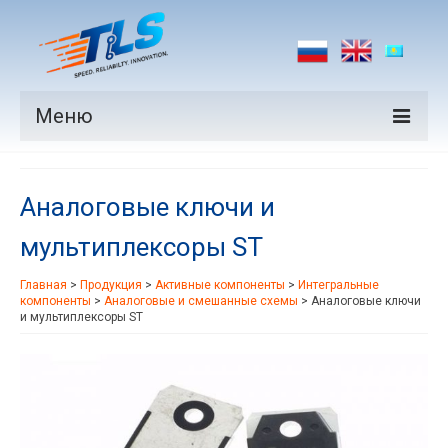
Меню
Продукция
Аналоговые ключи и
Производители
мультиплексоры ST
Рынки
Главная
>
Продукция
>
Активные компоненты
>
Интегральные
Новости
компоненты
>
Аналоговые и смешанные схемы
>
Аналоговые ключи
и мультиплексоры ST
Контакты