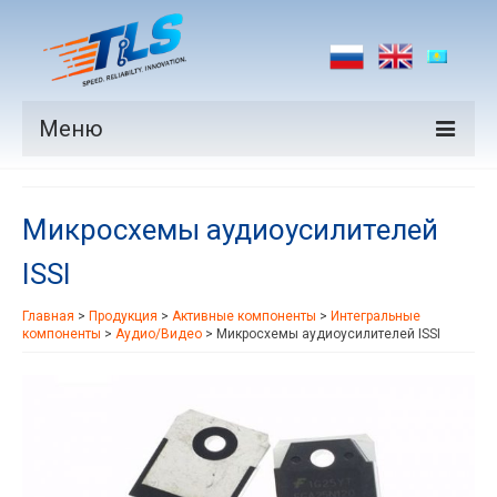
Меню
Продукция
Микросхемы аудиоусилителей
Производители
ISSI
Рынки
Главная
>
Продукция
>
Активные компоненты
>
Интегральные
Новости
компоненты
>
Аудио/Видео
>
Микросхемы аудиоусилителей ISSI
Контакты