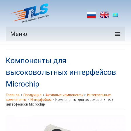
Меню
Продукция
Компоненты для
Производители
высоковольтных интерфейсов
Рынки
Microchip
Новости
Главная
>
Продукция
>
Активные компоненты
>
Интегральные
Контакты
компоненты
>
Интерфейсы
>
Компоненты для высоковольтных
интерфейсов Microchip