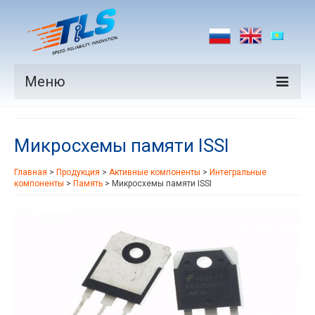
Меню
Продукция
Микросхемы памяти ISSI
Производители
Главная
>
Продукция
>
Активные компоненты
>
Интегральные
Рынки
компоненты
>
Память
>
Микросхемы памяти ISSI
Новости
Контакты