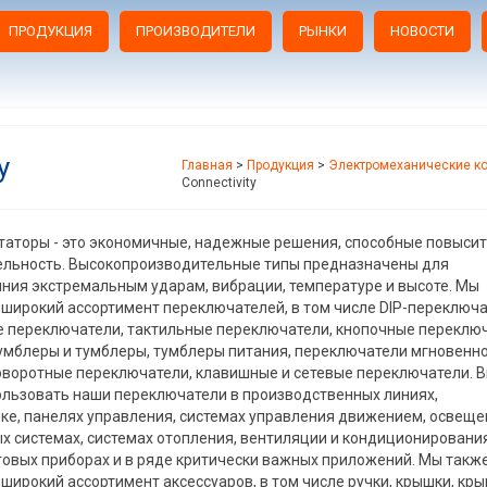
ПРОДУКЦИЯ
ПРОИЗВОДИТЕЛИ
РЫНКИ
НОВОСТИ
y
Главная
>
Продукция
>
Электромеханические к
Connectivity
аторы - это экономичные, надежные решения, способные повыси
ельность. Высокопроизводительные типы предназначены для
ния экстремальным ударам, вибрации, температуре и высоте. Мы
широкий ассортимент переключателей, в том числе DIP-переключа
 переключатели, тактильные переключатели, кнопочные переключ
умблеры и тумблеры, тумблеры питания, переключатели мгновенн
оворотные переключатели, клавишные и сетевые переключатели. 
льзовать наши переключатели в производственных линиях,
ке, панелях управления, системах управления движением, освеще
х системах, системах отопления, вентиляции и кондиционировани
товых приборах и в ряде критически важных приложений. Мы такж
широкий ассортимент аксессуаров, в том числе ручки, крышки, кр