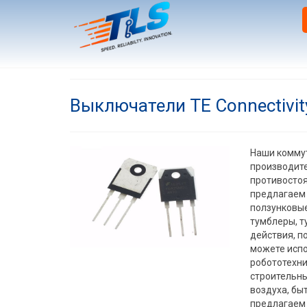
Выключатели TE Connectivit
Наши коммут
производит
противостоя
предлагаем 
ползунковые
тумблеры, т
действия, п
можете испо
робототехни
строительны
воздуха, бы
предлагаем 