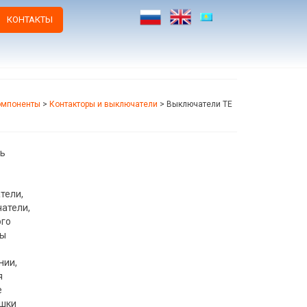
КОНТАКТЫ
омпоненты
>
Контакторы и выключатели
>
Выключатели TE
ть
тели,
атели,
ого
Вы
нии,
я
е
ышки