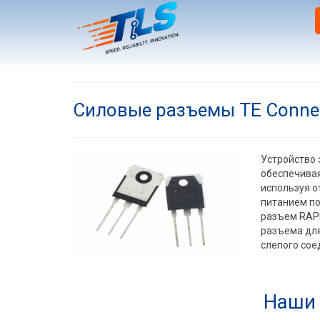
Силовые разъемы TE Connec
Устройство 
обеспечивая
используя о
питанием п
разъем RAPI
разъема для
слепого сое
Наши 