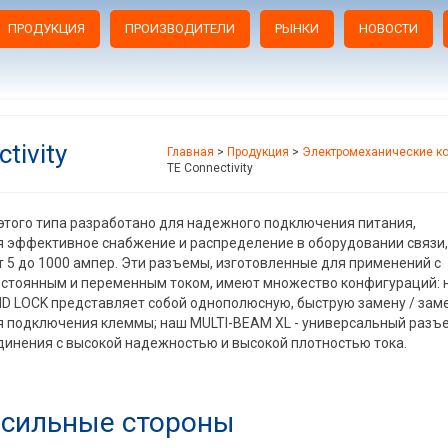
ПРОДУКЦИЯ
ПРОИЗВОДИТЕЛИ
РЫНКИ
НОВОСТИ
tivity
Главная
>
Продукция
>
Электромеханические к
TE Connectivity
этого типа разработано для надежного подключения питания,
 эффективное снабжение и распределение в оборудовании связи
т 5 до 1000 ампер. Эти разъемы, изготовленные для применений с
остоянным и переменным током, имеют множество конфигураций: 
D LOCK представляет собой однополюсную, быструю замену / зам
 подключения клеммы; наш MULTI-BEAM XL - универсальный разъ
динения с высокой надежностью и высокой плотностью тока.
сильные стороны