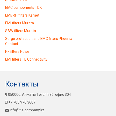
EMC components TDK
EMI/RFI filters Kemet
EMI filters Murata
SAW filters Murata
Surge protection and EMC filters Phoenix
Contact
RF filters Pulse
EMI filters TE Connectivity
Контакты
050000, Алматы, Гоголя 86, офис 304
+7 705 976 3607
info@tls-company.kz