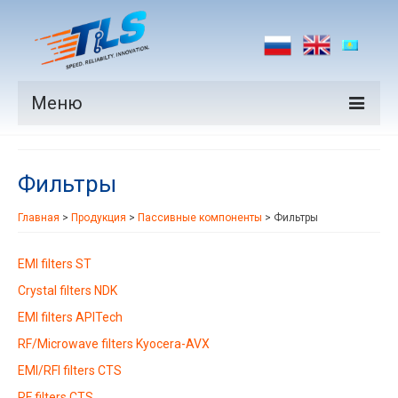
Меню
Продукция
Фильтры
Производители
Главная
>
Продукция
>
Пассивные компоненты
>
Фильтры
Рынки
Новости
EMI filters ST
Crystal filters NDK
Контакты
EMI filters APITech
RF/Microwave filters Kyocera-AVX
EMI/RFI filters CTS
RF filters CTS