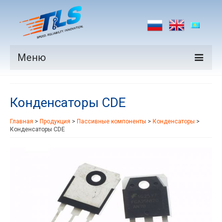
Меню
Продукция
Конденсаторы CDE
Производители
Главная
>
Продукция
>
Пассивные компоненты
>
Конденсаторы
>
Рынки
Конденсаторы CDE
Новости
Контакты