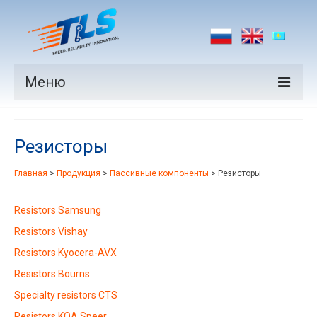
Меню
Продукция
Резисторы
Производители
Главная
>
Продукция
>
Пассивные компоненты
>
Резисторы
Рынки
Новости
Resistors Samsung
Resistors Vishay
Контакты
Resistors Kyocera-AVX
Resistors Bourns
Specialty resistors CTS
Resistors KOA Speer