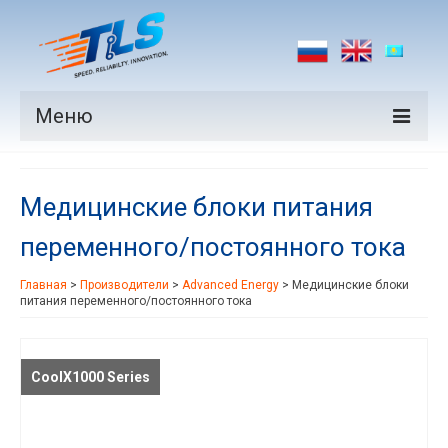
Меню
Продукция
Медицинские блоки питания
Производители
переменного/постоянного тока
Рынки
Главная
>
Производители
>
Advanced Energy
>
Медицинские блоки
Новости
питания переменного/постоянного тока
Контакты
CoolX1000 Series