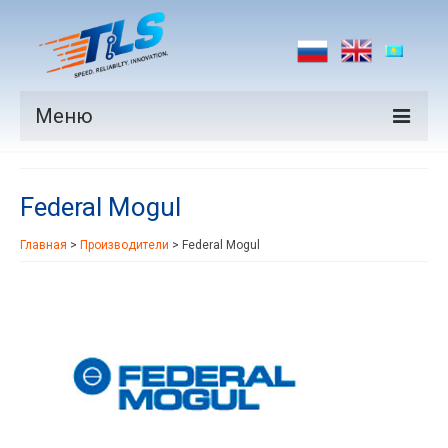
Меню
Продукция
Federal Mogul
Производители
Главная
>
Производители
>
Federal Mogul
Рынки
Новости
Контакты