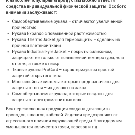
К наиболее популярным продуктам можно отнести
средства индивидуальной физической защиты. Особого
внимания заслуживают:
Самообёртываемые рукава – отличаются увеличенной
прочностью.
Рукава Expando с повышенной растяжимостью.
Рукава ThermoJacket для термозащиты – сделаны из
прочной плетёной ткани.
Рукава Industrial FyreJacket – покрыты силиконом,
защищают не только от повышенной температуры, но и
от огня, а также от искр.
Тканые рукава ProGard – характеризуются простой
защитой открытого типа.
Многослойные системы, которые предназначены для
защиты от огня – их делают на заказ.
Самообёртываемые рукава, которые созданы для
защиты от электромагнитных волн.
Вся перечисленная продукция создана для защиты
проводов, шлангов, кабелей. Изделия предохраняют от
агрессивного влияния окружающей среды. Благодаря им
уменьшается количество грязи, порезов и т.д.