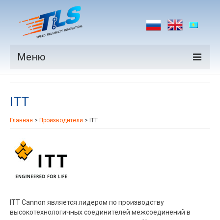
Меню
Продукция
ITT
Производители
Главная
>
Производители
>
ITT
Рынки
Новости
Контакты
ITT Cannon является лидером по производству
высокотехнологичных соединителей межсоединений в