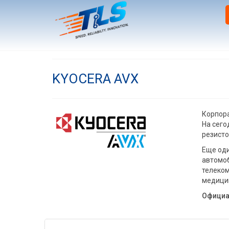
KYOCERA AVX
Корпора
На сего
резисто
Еще оди
автомоб
телеком
медицин
Официа