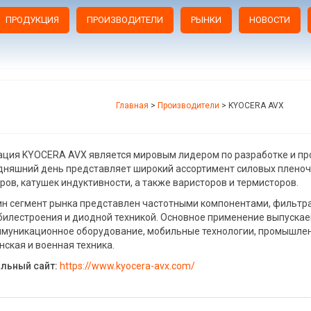
ПРОДУКЦИЯ
ПРОИЗВОДИТЕЛИ
РЫНКИ
НОВОСТИ
Главная
>
Производители
>
KYOCERA AVX
ция KYOCERA AVX является мировым лидером по разработке и пр
дняшний день представляет широкий ассортимент силовых пленоч
ров, катушек индуктивности, а также варисторов и термисторов.
н сегмент рынка представлен частотными компонентами, фильтра
илестроения и диодной техникой. Основное применение выпускае
муникационное оборудование, мобильные технологии, промышленн
ская и военная техника.
льный сайт:
https://www.kyocera-avx.com/