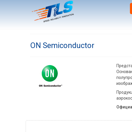
ON Semiconductor
Предста
Основан
полупро
изображ
Продукц
аэрокос
Официа