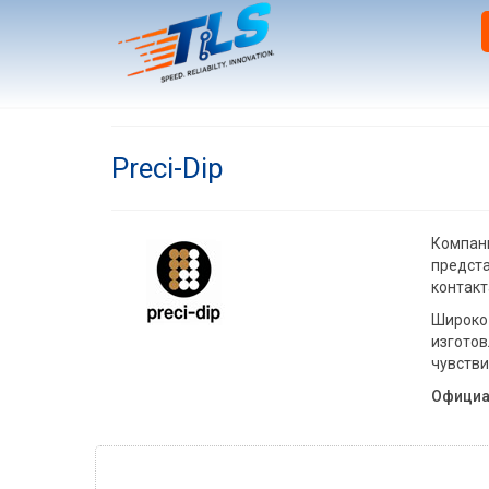
Preci-Dip
Компани
предста
контакт
Широко 
изготов
чувстви
Официа