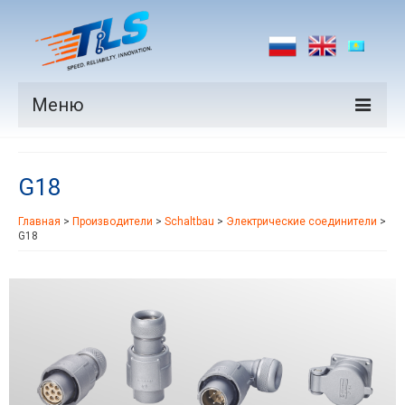
Меню
Продукция
G18
Производители
Главная
>
Производители
>
Schaltbau
>
Электрические соединители
>
Рынки
G18
Новости
Контакты