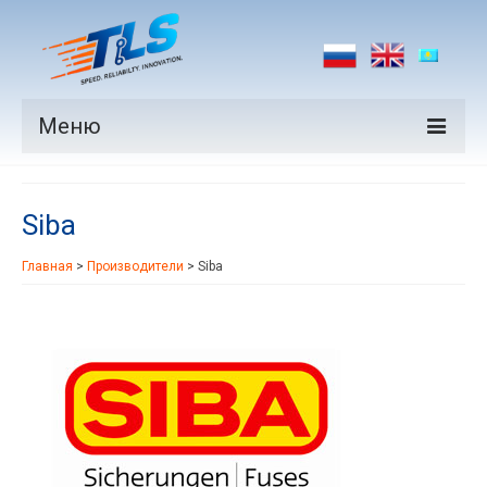
Меню
Продукция
Siba
Производители
Главная
>
Производители
>
Siba
Рынки
Новости
Контакты