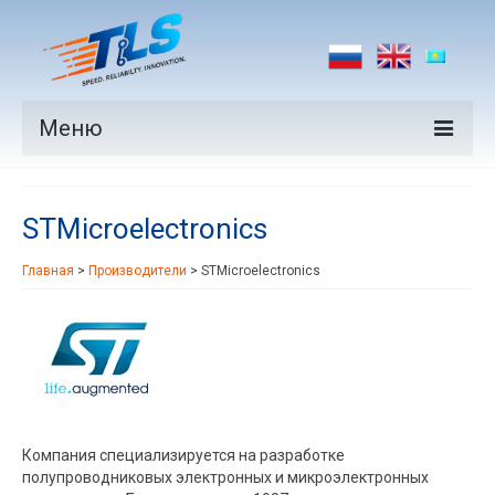
Меню
Продукция
STMicroelectronics
Производители
Главная
>
Производители
>
STMicroelectronics
Рынки
Новости
Контакты
Компания специализируется на разработке
полупроводниковых электронных и микроэлектронных