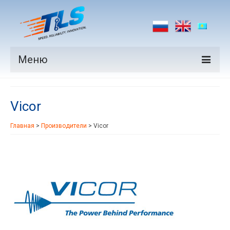
Меню
Продукция
Vicor
Производители
Главная
>
Производители
>
Vicor
Рынки
Новости
Контакты