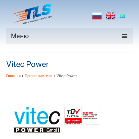
Меню
Продукция
Vitec Power
Производители
Главная
>
Производители
>
Vitec Power
Рынки
Новости
Контакты