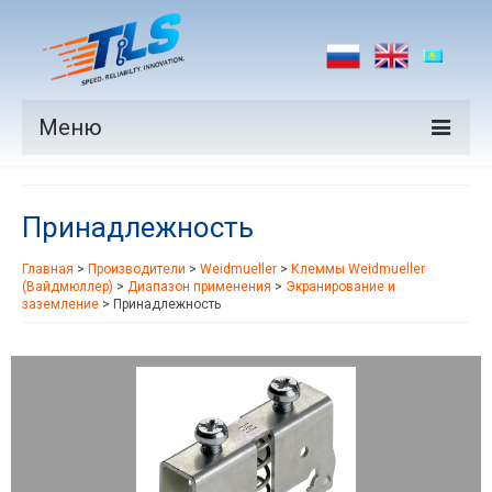
Меню
Продукция
Принадлежность
Производители
Главная
>
Производители
>
Weidmueller
>
Клеммы Weidmueller
Рынки
(Вайдмюллер)
>
Диапазон применения
>
Экранирование и
заземление
>
Принадлежность
Новости
Контакты