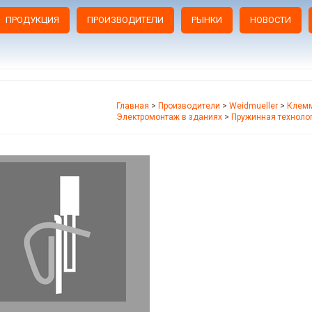
ПРОДУКЦИЯ
ПРОИЗВОДИТЕЛИ
РЫНКИ
НОВОСТИ
Главная
>
Производители
>
Weidmueller
>
Клемм
Электромонтаж в зданиях
>
Пружинная техноло