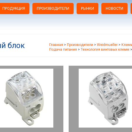
ПРОДУКЦИЯ
ПРОИЗВОДИТЕЛИ
РЫНКИ
НОВОСТИ
й блок
Главная
>
Производители
>
Weidmueller
>
Клемм
Подача питания
>
Технология винтовых клемм