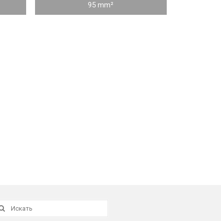
95 mm²
скать: