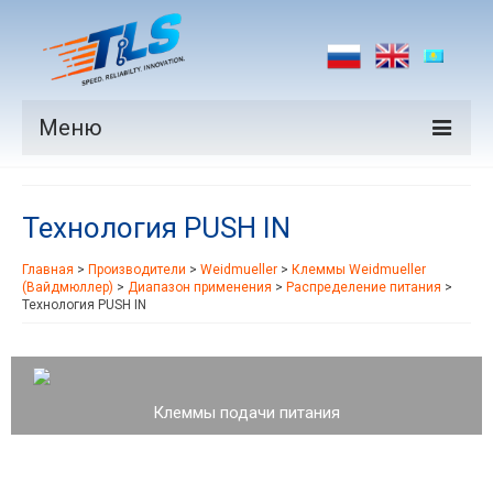
Меню
Продукция
Технология PUSH IN
Производители
Главная
>
Производители
>
Weidmueller
>
Клеммы Weidmueller
Рынки
(Вайдмюллер)
>
Диапазон применения
>
Распределение питания
>
Технология PUSH IN
Новости
Контакты
Клеммы подачи питания