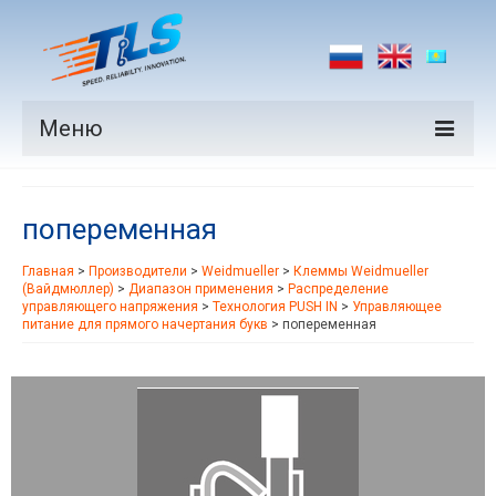
Меню
Продукция
попеременная
Производители
Главная
>
Производители
>
Weidmueller
>
Клеммы Weidmueller
Рынки
(Вайдмюллер)
>
Диапазон применения
>
Распределение
управляющего напряжения
>
Технология PUSH IN
>
Управляющее
Новости
питание для прямого начертания букв
>
попеременная
Контакты