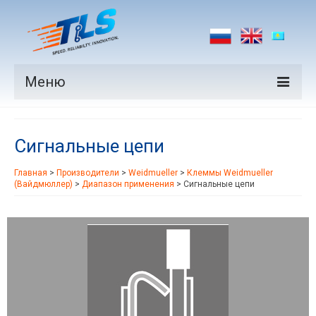
Меню
Продукция
Сигнальные цепи
Производители
Главная
>
Производители
>
Weidmueller
>
Клеммы Weidmueller
Рынки
(Вайдмюллер)
>
Диапазон применения
>
Сигнальные цепи
Новости
Контакты