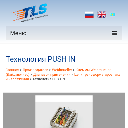
Меню
Продукция
Технология PUSH IN
Производители
Главная
>
Производители
>
Weidmueller
>
Клеммы Weidmueller
Рынки
(Вайдмюллер)
>
Диапазон применения
>
Цепи трансформаторов тока
и напряжения
>
Технология PUSH IN
Новости
Контакты