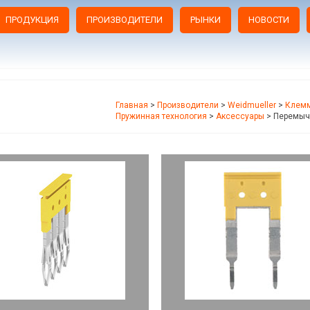
ПРОДУКЦИЯ
ПРОИЗВОДИТЕЛИ
РЫНКИ
НОВОСТИ
Главная
>
Производители
>
Weidmueller
>
Клемм
Пружинная технология
>
Аксессуары
>
Перемыч