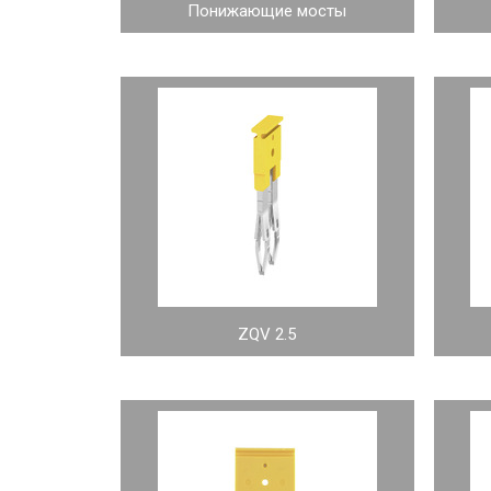
Понижающие мосты
ZQV 2.5