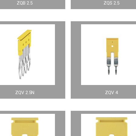
ZQB 2.5
ZQS 2.5
ZQV 2.5N
ZQV 4