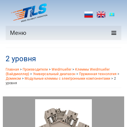
Меню
Продукция
2 уровня
Производители
Главная
>
Производители
>
Weidmueller
>
Клеммы Weidmueller
Рынки
(Вайдмюллер)
>
Универсальный диапазон
>
Пружинная технология
>
Домиком
>
Модульные клеммы с электронными компонентами
>
2
Новости
уровня
Контакты