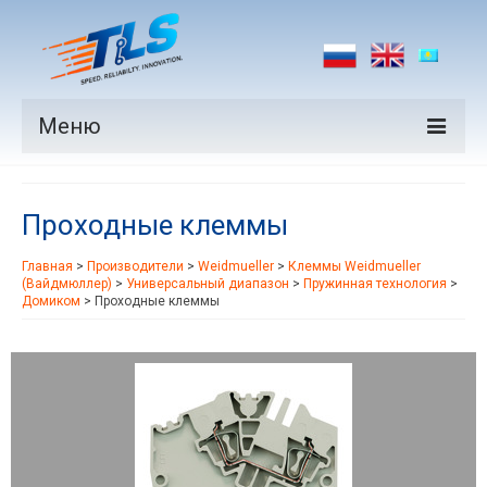
Меню
Продукция
Проходные клеммы
Производители
Главная
>
Производители
>
Weidmueller
>
Клеммы Weidmueller
Рынки
(Вайдмюллер)
>
Универсальный диапазон
>
Пружинная технология
>
Домиком
>
Проходные клеммы
Новости
Контакты