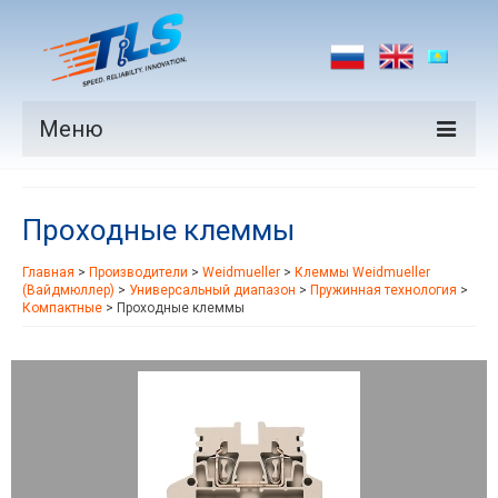
Меню
Продукция
Проходные клеммы
Производители
Главная
>
Производители
>
Weidmueller
>
Клеммы Weidmueller
Рынки
(Вайдмюллер)
>
Универсальный диапазон
>
Пружинная технология
>
Компактные
>
Проходные клеммы
Новости
Контакты