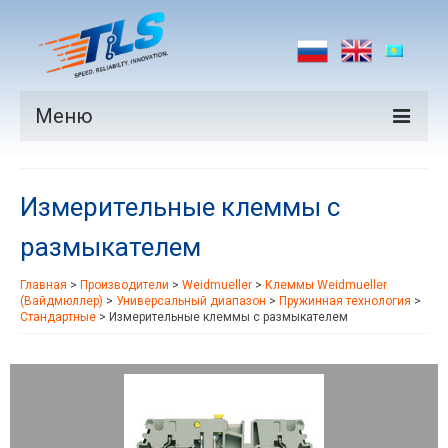
Меню
Продукция
Измерительные клеммы с
Производители
размыкателем
Рынки
Главная
>
Производители
>
Weidmueller
>
Клеммы Weidmueller
Новости
(Вайдмюллер)
>
Универсальный диапазон
>
Пружинная технология
>
Стандартные
>
Измерительные клеммы с размыкателем
Контакты