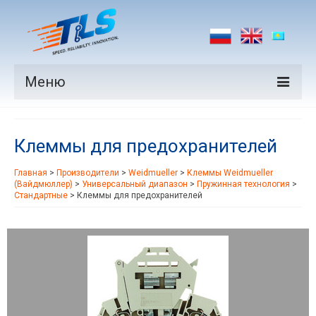
Меню
Продукция
Клеммы для предохранителей
Производители
Главная
>
Производители
>
Weidmueller
>
Клеммы Weidmueller
Рынки
(Вайдмюллер)
>
Универсальный диапазон
>
Пружинная технология
>
Стандартные
>
Клеммы для предохранителей
Новости
Контакты